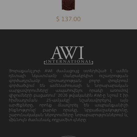
$ 137.00
Յուրաքանչյուր AWI ժամացույց ստեղծված է ամեն
դետալի նկատմամբ մանրակրկիտ ուշադրության
գործադրմամբ: Արտադրության բոլոր փուլերում
գործածվում են ամենահուսալի և նորարարական
սարքավորումները՝ ապահովելու որակի առումով
զիջումների բացառում: 2026 թվականին AWI-ը նշում է իր
հիմնադրման 25-ամյակը՝ նշանավորելով այն
արժեքները, որոնք ձևավորել են ապրանքանիշի
ինքնությունը՝ բարձր որակը, նրբաճաշակությունը,
շարունակական ներդրումները նորարարություններում և,
միևնույն ժամանակ, ողջամիտ գները: