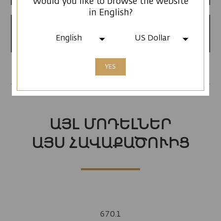
Would you like to browse the website
in English?
Արտադրված է
Հայաստանում
English
US Dollar
YES
ԱՅԼ ՄՈԴԵԼՆԵՐ
ԱՅՍ ՀԱՎԱՔԱԾՈՒԻՑ
670.1