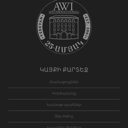
ԿԱՅՔԻ ՔԱՐՏԵԶ
Ժամացույցներ
Գործարանը
Խանութ-սրահներ
Ձեր AWI-ը
Կապվեք մեզ հետ