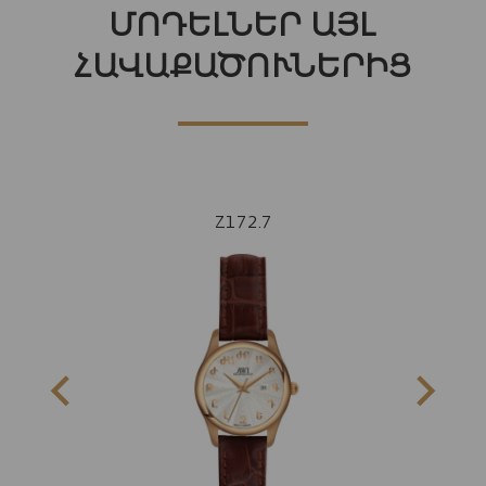
ՄՈԴԵԼՆԵՐ ԱՅԼ
ՀԱՎԱՔԱԾՈՒՆԵՐԻՑ
Z172.7