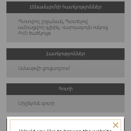
Հենամարմնի հատկություններ
Պտտվող շրջանակ, Պտտելով
ամրացվող գլխիկ, Վարդագույն ոսկուց
PVD ծածկույթ
Հատկություններ
Ամսաթվի ցուցադրում
Գոտի
Սիլիկոնե գոտի
12 ամսվա երաշխիք