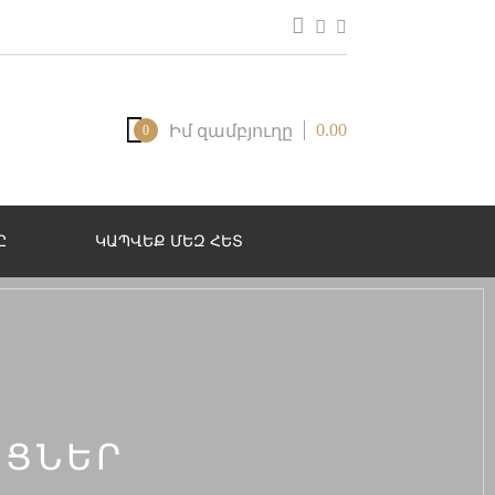
0.00
Իմ զամբյուղը
0
Ը
ԿԱՊՎԵՔ ՄԵԶ ՀԵՏ
ՅՑՆԵՐ