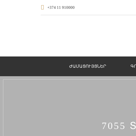
+374 11 910000
ԺԱՄԱՑՈՒՅՑՆԵՐ
Գ
7055