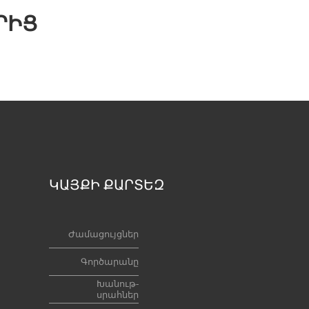
ՐԻՑ
ԿԱՅՔԻ ՔԱՐՏԵԶ
Ժամացույցներ
Գործարանը
Խանութ-
սրահներ