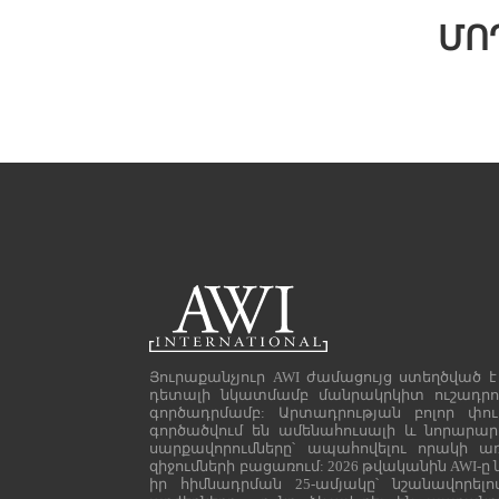
ՄՈ
Յուրաքանչյուր AWI ժամացույց ստեղծված է
դետալի նկատմամբ մանրակրկիտ ուշադրո
գործադրմամբ: Արտադրության բոլոր փուլ
գործածվում են ամենահուսալի և նորարա
սարքավորումները՝ ապահովելու որակի առ
զիջումների բացառում: 2026 թվականին AWI-ը ն
իր հիմնադրման 25-ամյակը՝ նշանավորելո