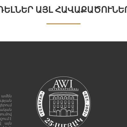
ԴԵԼՆԵՐ ԱՅԼ ՀԱՎԱՔԱԾՈՒՆԵ
 ամեն
ւթյան
երում
րական
ումով
շում է
վ այն