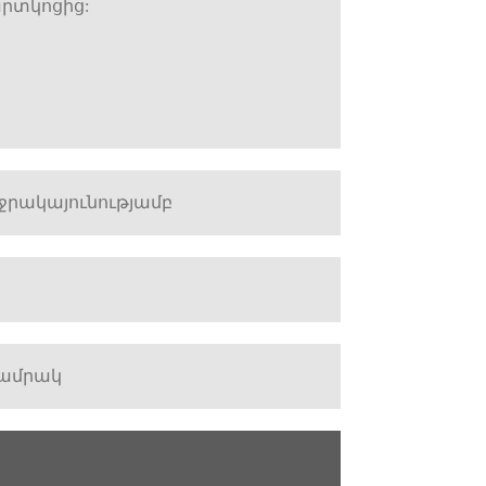
արտկոցից:
 ջրակայունությամբ
 ամրակ