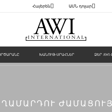
Հայերեն
ԱՄՆ դոլար
ՈՐԾԱՐԱՆԸ
ԽԱՆՈՒԹ-ՍՐԱՀՆԵՐ
ՁԵՐ AWI-
 ՏՂԱՄԱՐԴՈՒ ԺԱՄԱՑՈՒ