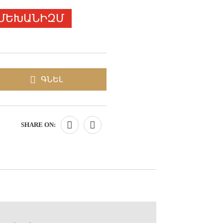
 ՄԵԽԱՆԻԶՄ
ԳՆԵԼ
SHARE ON: