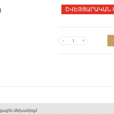
ՇՎԵՅՑԱՐԱԿԱՆ
-
+
ցային մեխանիզմ