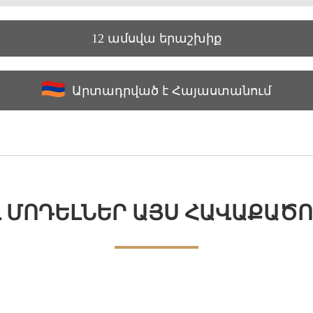
12 ամսվա երաշխիք
Արտադրված է Հայաստանում
Լ ՄՈԴԵԼՆԵՐ ԱՅՍ ՀԱՎԱՔԱԾՈ