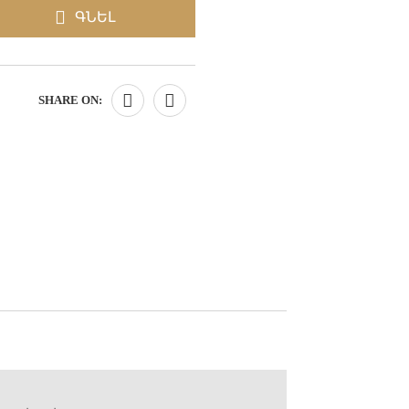
ԳՆԵԼ
SHARE ON: