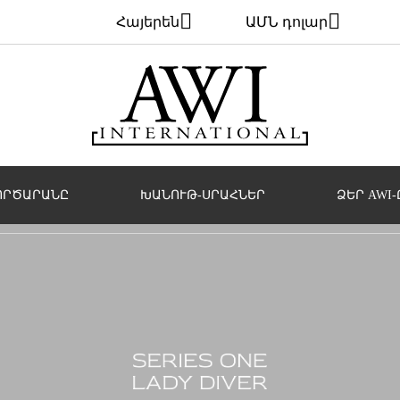
Հայերեն
ԱՄՆ դոլար
ՈՐԾԱՐԱՆԸ
ԽԱՆՈՒԹ-ՍՐԱՀՆԵՐ
ՁԵՐ AWI-