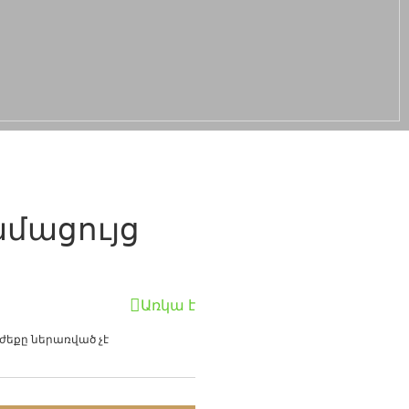
մացույց
Առկա է
եքը ներառված չէ