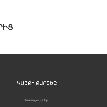
ՐԻՑ
ԿԱՅՔԻ ՔԱՐՏԵԶ
Ժամացույցներ