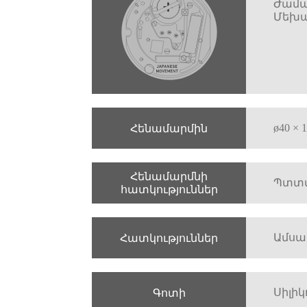
Ժամա
Մեխա
ø40 ×
Հենամարմին
Հենամարմնի
Պտտվ
հատկություններ
Ամսա
Հատկություններ
Սիլի
Գոտի