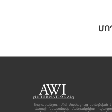
ՄՈ
Յուրաքանչյուր AWI ժամացույց ստեղծված է
դետալի նկատմամբ մանրակրկիտ ուշադրո