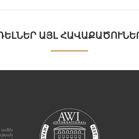
ԴԵԼՆԵՐ ԱՅԼ ՀԱՎԱՔԱԾՈՒՆԵ
 ամեն
ւթյան