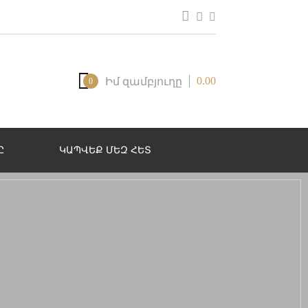
0.00
Իմ զամբյուղը
0
Ը
ԿԱՊՎԵՔ ՄԵԶ ՀԵՏ