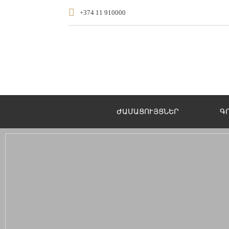
+374 11 910000
ԺԱՄԱՑՈՒՅՑՆԵՐ
Գ