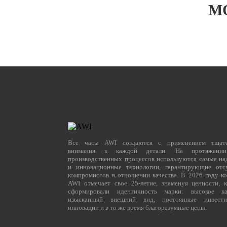
М
Все часы AWI создаются с применением тщате
внимания к каждой детали. На протяжени
производственных процессов используются самые н
и инновационные технологии, гарантирующие отс
компромиссов в отношении качества. В 2026 году к
AWI отмечает свое 25-летие, знаменуя ценности, 
сформировали идентичность марки: высокое кач
изысканный внешний вид, постоянные инвест
инновации и в то же время благоразумные цены.