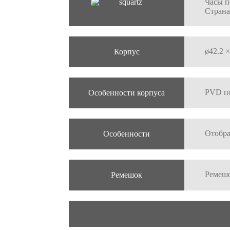
Часы п
Страна
ø42.2 
Корпус
PVD по
Особенности корпуса
Отобр
Особенности
Ремешо
Ремешок