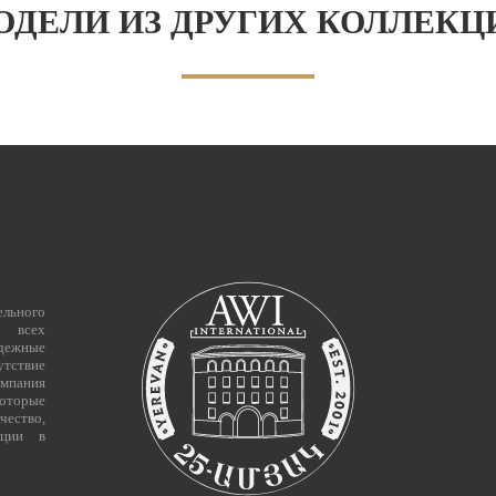
ОДЕЛИ ИЗ ДРУГИХ КОЛЛЕКЦ
льного
и всех
адежные
утствие
омпания
которые
ество,
иции в