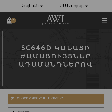
Հայերեն
ԱՄՆ դոլար
0
SC646D ԿԱՆԱՑԻ
ԺԱՄԱՑՈՒՅՑՆԵՐ
ԱԴԱՄԱՆԴՆԵՐՈՎ
ԸՆՏՐԵՔ ՁԵՐ ԺԱՄԱՑՈՒՅՑԸ