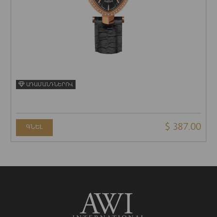
ԱԴԱՄԱՆԴՆԵՐՈՎ
$ 387.00
ԳՆԵԼ