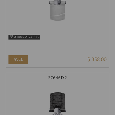
ԱԴԱՄԱՆԴՆԵՐՈՎ
$ 358.00
ԳՆԵԼ
SC646D.2