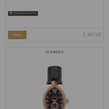
ԱԴԱՄԱՆԴՆԵՐՈՎ
$ 387.00
ԳՆԵԼ
SC646D.5