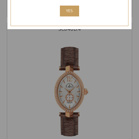
$ 387.00
ԳՆԵԼ
YES
SC646D.4