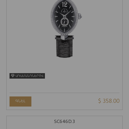
ԱԴԱՄԱՆԴՆԵՐՈՎ
$ 358.00
ԳՆԵԼ
SC646D.3