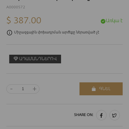
A0000572
$ 387.00
Առկա է
Միջազգային փոխադրման արժեքը ներառված չէ
ԱԴԱՄԱՆԴՆԵՐՈՎ
-
+
ԳՆԵԼ
SHARE ON: