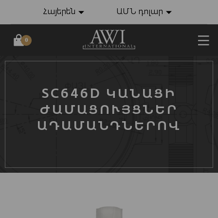
Հայերեն
ԱՄՆ դոլար
0
SC646D ԿԱՆԱՑԻ
ԺԱՄԱՑՈՒՅՑՆԵՐ
ԱԴԱՄԱՆԴՆԵՐՈՎ