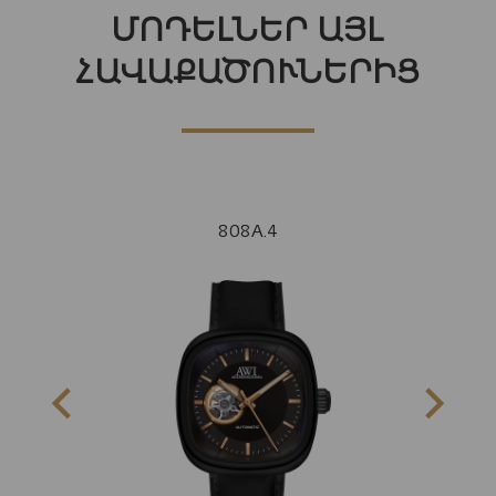
ՄՈԴԵԼՆԵՐ ԱՅԼ
ՀԱՎԱՔԱԾՈՒՆԵՐԻՑ
808A.4