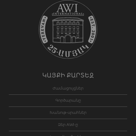
ԿԱՅՔԻ ՔԱՐՏԵԶ
Ժամացույցներ
Գործարանը
Խանութ-սրահներ
Ձեր AWI-ը