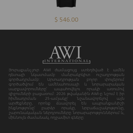
$ 546.00
Յուրաքանչյուր AWI ժամացույց ստեղծված է ամեն
դետալի նկատմամբ մանրակրկիտ ուշադրության
գործադրմամբ: Արտադրության բոլոր փուլերում
գործածվում են ամենահուսալի և նորարարական
սարքավորումները՝ ապահովելու որակի առումով
զիջումների բացառում: 2026 թվականին AWI-ը նշում է իր
հիմնադրման 25-ամյակը՝ նշանավորելով այն
արժեքները, որոնք ձևավորել են ապրանքանիշի
ինքնությունը՝ բարձր որակը, նրբաճաշակությունը,
շարունակական ներդրումները նորարարություններում և,
միևնույն ժամանակ, ողջամիտ գները: