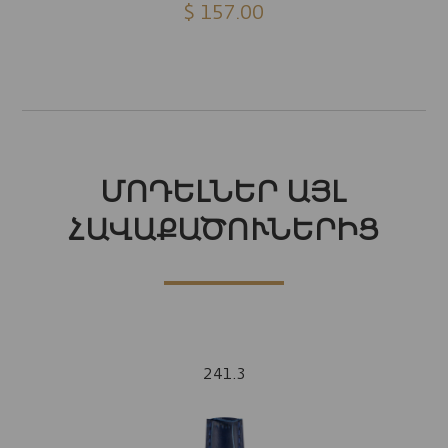
$ 157.00
ՄՈԴԵԼՆԵՐ ԱՅԼ
ՀԱՎԱՔԱԾՈՒՆԵՐԻՑ
241.3