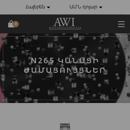
Հայերեն
ԱՄՆ դոլար
0
N265 ԿԱՆԱՑԻ
ԺԱՄԱՑՈՒՅՑՆԵՐ