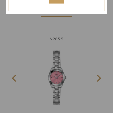
ԱՅՍ ՀԱՎԱՔԱԾՈՒԻՑ
N265.5