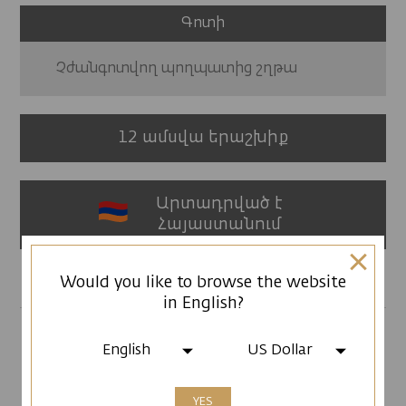
Գոտի
Չժանգոտվող պողպատից շղթա
12 ամսվա երաշխիք
Արտադրված է
Հայաստանում
Would you like to browse the website
in English?
English
US Dollar
ԱՅԼ ՄՈԴԵԼՆԵՐ
YES