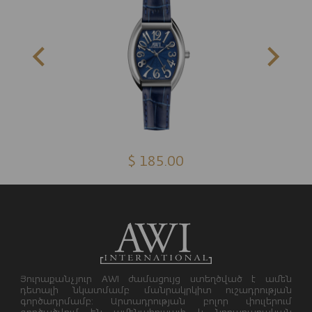
$ 185.00
Յուրաքանչյուր AWI ժամացույց ստեղծված է ամեն
դետալի նկատմամբ մանրակրկիտ ուշադրության
գործադրմամբ: Արտադրության բոլոր փուլերում