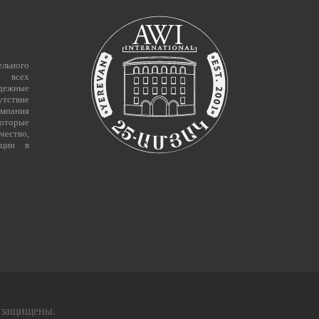
льного
и всех
адежные
утствие
омпания
которые
ество,
иции в
 защищены.