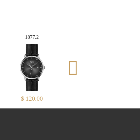
1877.2
2445A.1
$ 120.00
$ 370.00