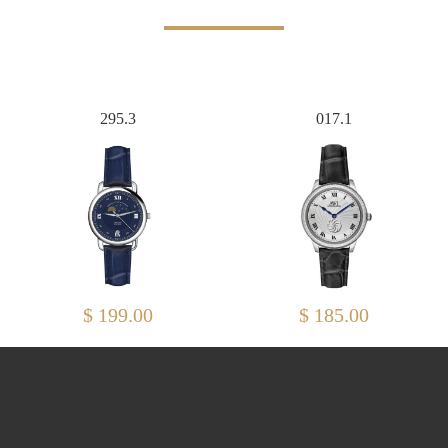
295.3
017.1
$ 199.00
$ 185.00