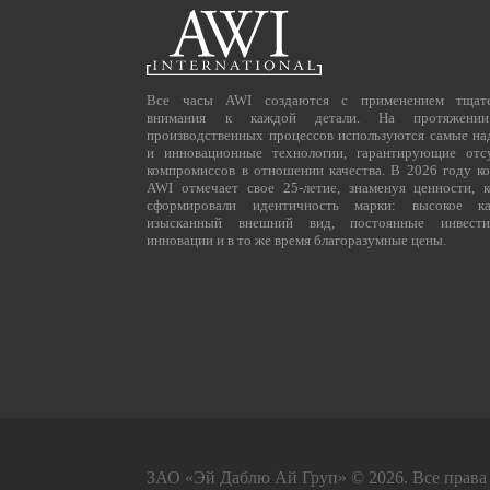
Все часы AWI создаются с применением тщате
внимания к каждой детали. На протяжени
производственных процессов используются самые н
и инновационные технологии, гарантирующие отс
компромиссов в отношении качества. В 2026 году к
AWI отмечает свое 25-летие, знаменуя ценности, 
сформировали идентичность марки: высокое кач
изысканный внешний вид, постоянные инвест
инновации и в то же время благоразумные цены.
ЗАО «Эй Даблю Ай Груп» © 2026. Все права