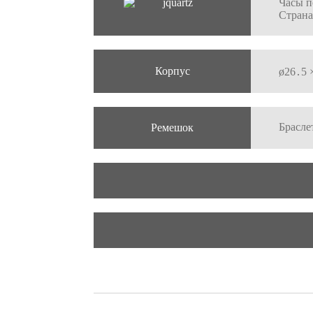
Часы п
Страна
Корпус
ø26․5 
Брасле
Ремешок