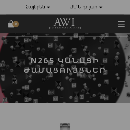
Հայերեն
ԱՄՆ դոլար
0
N265 ԿԱՆԱՑԻ
ԺԱՄԱՑՈՒՅՑՆԵՐ