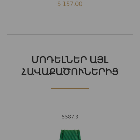
$ 157.00
ՄՈԴԵԼՆԵՐ ԱՅԼ
ՀԱՎԱՔԱԾՈՒՆԵՐԻՑ
5587.3