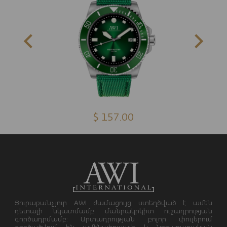
$ 157.00
Յուրաքանչյուր AWI ժամացույց ստեղծված է ամեն
դետալի նկատմամբ մանրակրկիտ ուշադրության
գործադրմամբ: Արտադրության բոլոր փուլերում