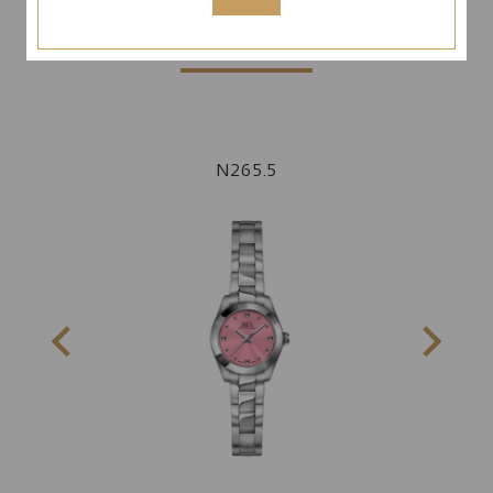
ԱՅՍ ՀԱՎԱՔԱԾՈՒԻՑ
N265.5