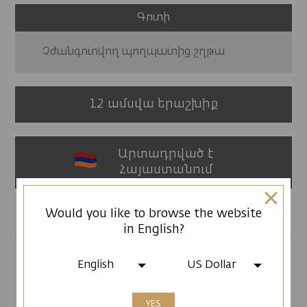
Գոտի
Չժանգոտվող պողպատից շղթա
12 ամսվա երաշխիք
Արտադրված է
Հայաստանում
Would you like to browse the website
in English?
English
US Dollar
ԱՅԼ ՄՈԴԵԼՆԵՐ
YES