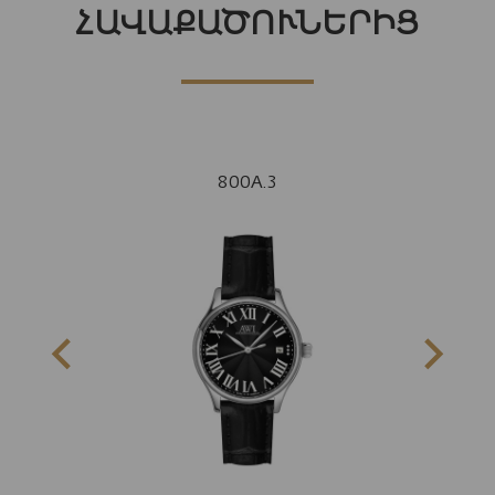
ՀԱՎԱՔԱԾՈՒՆԵՐԻՑ
800A.3