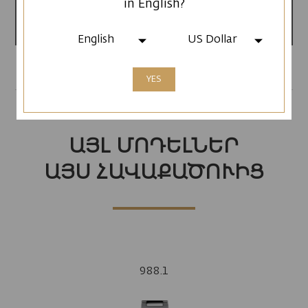
in English?
Արտադրված է
Հայաստանում
English
US Dollar
YES
ԱՅԼ ՄՈԴԵԼՆԵՐ
ԱՅՍ ՀԱՎԱՔԱԾՈՒԻՑ
988.1