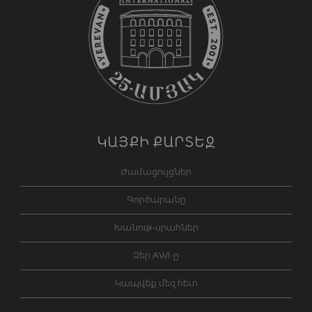
ԿԱՅՔԻ ՔԱՐՏԵԶ
Ժամացույցներ
Գործարանը
Խանութ-սրահներ
Ձեր AWI-ը
Կապվեք մեզ հետ