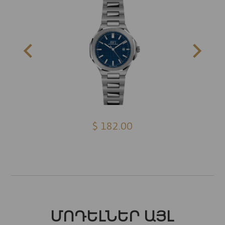
$ 182.00
ՄՈԴԵԼՆԵՐ ԱՅԼ