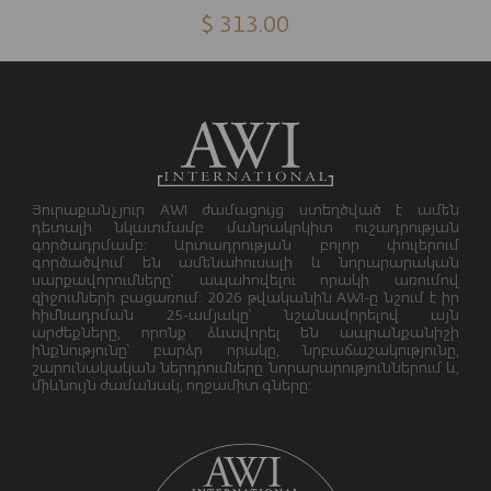
$ 313.00
Յուրաքանչյուր AWI ժամացույց ստեղծված է ամեն
դետալի նկատմամբ մանրակրկիտ ուշադրության
գործադրմամբ: Արտադրության բոլոր փուլերում
գործածվում են ամենահուսալի և նորարարական
սարքավորումները՝ ապահովելու որակի առումով
զիջումների բացառում: 2026 թվականին AWI-ը նշում է իր
հիմնադրման 25-ամյակը՝ նշանավորելով այն
արժեքները, որոնք ձևավորել են ապրանքանիշի
ինքնությունը՝ բարձր որակը, նրբաճաշակությունը,
շարունակական ներդրումները նորարարություններում և,
միևնույն ժամանակ, ողջամիտ գները: