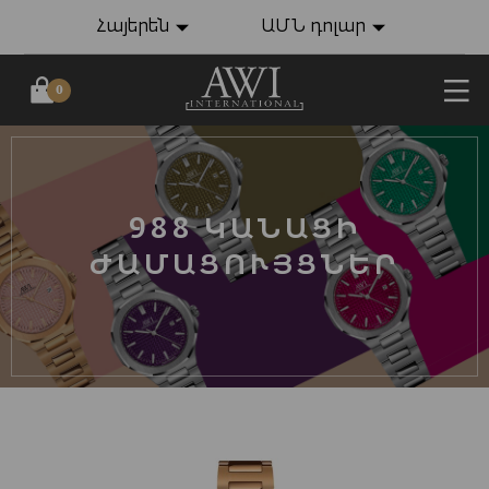
Հայերեն
ԱՄՆ դոլար
0
988 ԿԱՆԱՑԻ
ԺԱՄԱՑՈՒՅՑՆԵՐ