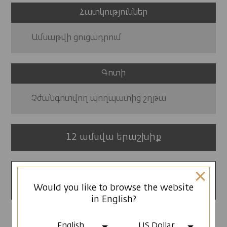
Հատկություններ
Ամսաթվի ցուցադրում
Գոտի
Չժանգոտվող պողպատից շղթա
12 ամսվա երաշխիք
Արտադրված է
Հայաստանում
Would you like to browse the website
in English?
English
US Dollar