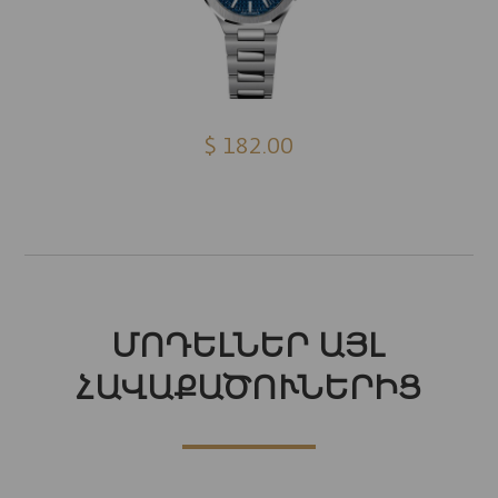
$ 182.00
ՄՈԴԵԼՆԵՐ ԱՅԼ
ՀԱՎԱՔԱԾՈՒՆԵՐԻՑ