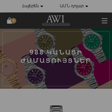
Հայերեն
ԱՄՆ դոլար
0
988 ԿԱՆԱՑԻ
ԺԱՄԱՑՈՒՅՑՆԵՐ