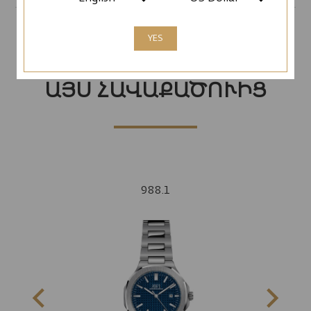
YES
ԱՅԼ ՄՈԴԵԼՆԵՐ
ԱՅՍ ՀԱՎԱՔԱԾՈՒԻՑ
988.1