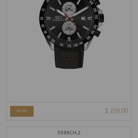
$ 259.00
ԳՆԵԼ
5599CH.2