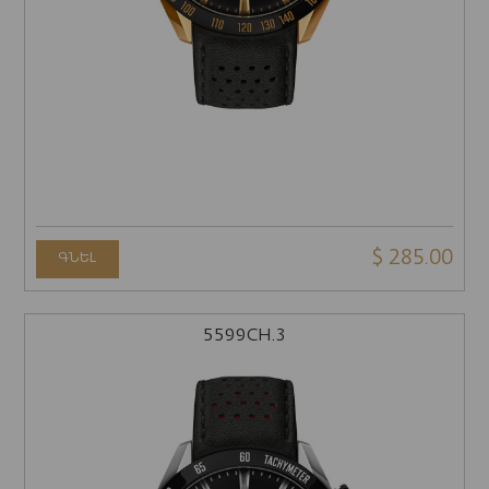
$ 285.00
ԳՆԵԼ
5599CH.3