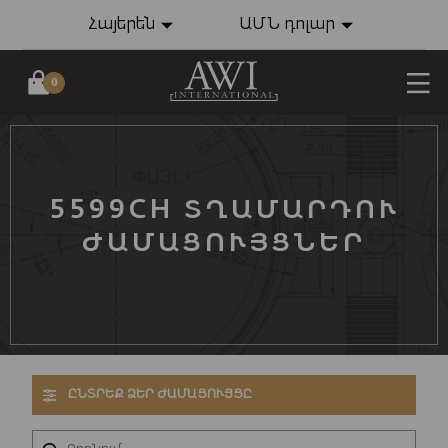
Հայերեն
ԱՄՆ դոլար
0
5599CH ՏՂԱՄԱՐԴՈՒ
ԺԱՄԱՑՈՒՅՑՆԵՐ
ԸՆՏՐԵՔ ՁԵՐ ԺԱՄԱՑՈՒՅՑԸ