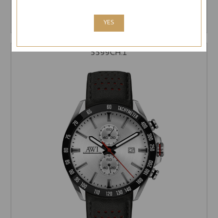
$ 259.00
ԳՆԵԼ
YES
5599CH.1