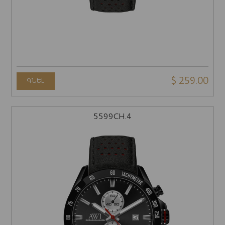
$ 259.00
ԳՆԵԼ
5599CH.4