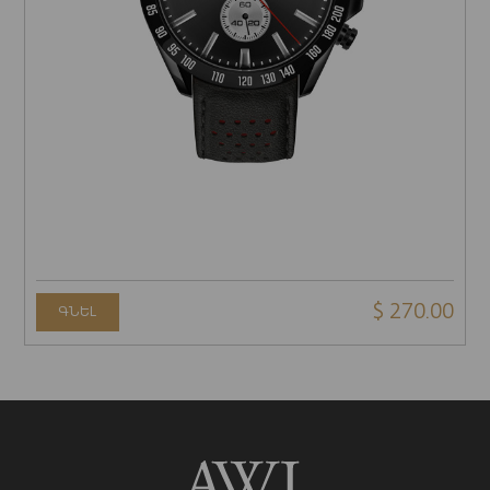
$ 270.00
ԳՆԵԼ