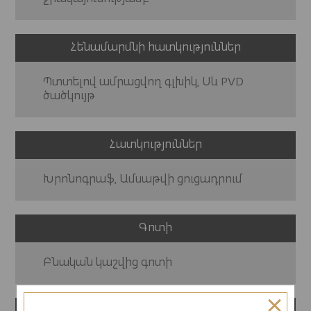
Հենամարմնի հատկություններ
Պտտելով ամրացվող գլխիկ, Սև PVD
ծածկույթ
Հատկություններ
Խրոնոգրաֆ, Ամսաթվի ցուցադրում
Գոտի
Բնական կաշվից գոտի