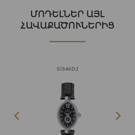
ՄՈԴԵԼՆԵՐ ԱՅԼ
ՀԱՎԱՔԱԾՈՒՆԵՐԻՑ
SC646D.2