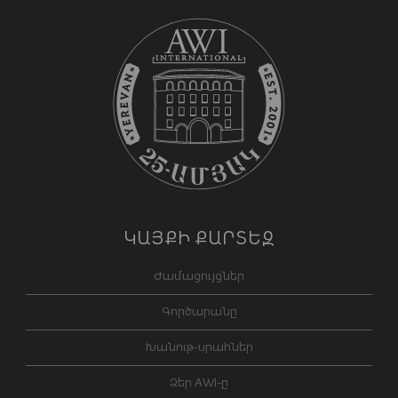
ԿԱՅՔԻ ՔԱՐՏԵԶ
Ժամացույցներ
Գործարանը
Խանութ-սրահներ
Ձեր AWI-ը