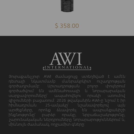
$ 358.00
Յուրաքանչյուր AWI ժամացույց ստեղծված է ամեն
դետալի նկատմամբ մանրակրկիտ ուշադրության
գործադրմամբ: Արտադրության բոլոր փուլերում
գործածվում են ամենահուսալի և նորարարական
սարքավորումները՝ ապահովելու որակի առումով
զիջումների բացառում: 2026 թվականին AWI-ը նշում է իր
հիմնադրման 25-ամյակը՝ նշանավորելով այն
արժեքները, որոնք ձևավորել են ապրանքանիշի
ինքնությունը՝ բարձր որակը, նրբաճաշակությունը,
շարունակական ներդրումները նորարարություններում և,
միևնույն ժամանակ, ողջամիտ գները: