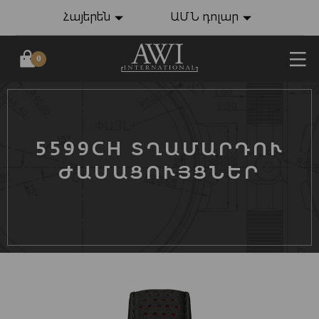
Հայերեն
ԱՄՆ դոլար
0
5599CH ՏՂԱՄԱՐԴՈՒ
ԺԱՄԱՑՈՒՅՑՆԵՐ