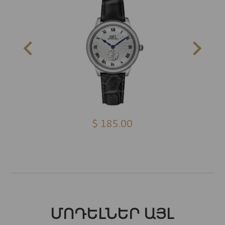
$ 185.00
ՄՈԴԵԼՆԵՐ ԱՅԼ