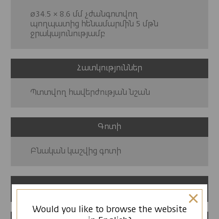
ø34.5 × 8.6 մմ չժանգոտվող
պողպատից հենամարմին 5 մթն
ջրակայունությամբ
Հատկություններ
Պտտվող հավերժության նշան
Գոտի
Բնական կաշվից գոտի
12 ամսվա երաշխիք
Would you like to browse the website