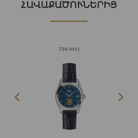
ՀԱՎԱՔԱԾՈՒՆԵՐԻՑ
799.HH3