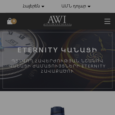
Հայերեն
ԱՄՆ դոլար
0
ETERNITY ԿԱՆԱՑԻ
ՊՏՏՎՈՂ ՀԱՎԵՐԺՈՒԹՅԱՆ ՆՇԱՆՈՎ
ԿԱՆԱՑԻ ԺԱՄԱՑՈՒՅՑՆԵՐԻ ETERNITY
ՀԱՎԱՔԱԾՈՒ