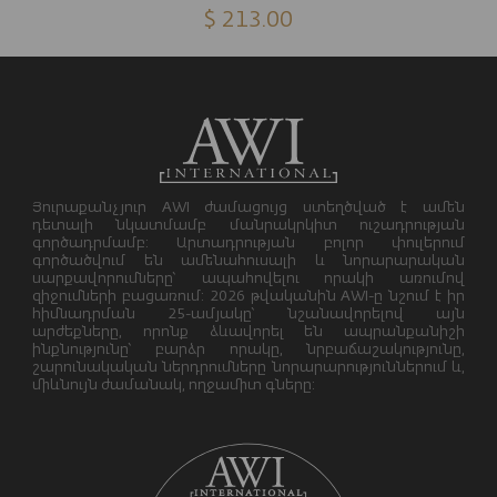
$ 213.00
Յուրաքանչյուր AWI ժամացույց ստեղծված է ամեն
դետալի նկատմամբ մանրակրկիտ ուշադրության
գործադրմամբ: Արտադրության բոլոր փուլերում
գործածվում են ամենահուսալի և նորարարական
սարքավորումները՝ ապահովելու որակի առումով
զիջումների բացառում: 2026 թվականին AWI-ը նշում է իր
հիմնադրման 25-ամյակը՝ նշանավորելով այն
արժեքները, որոնք ձևավորել են ապրանքանիշի
ինքնությունը՝ բարձր որակը, նրբաճաշակությունը,
շարունակական ներդրումները նորարարություններում և,
միևնույն ժամանակ, ողջամիտ գները: