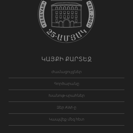
ԿԱՅՔԻ ՔԱՐՏԵԶ
Ժամացույցներ
Գործարանը
Խանութ-սրահներ
Ձեր AWI-ը
Կապվեք մեզ հետ