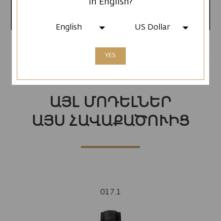
in English?
Արտադրված է
Հայաստանում
English
US Dollar
YES
ԱՅԼ ՄՈԴԵԼՆԵՐ
ԱՅՍ ՀԱՎԱՔԱԾՈՒԻՑ
017.1