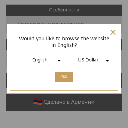
Особенности
Люминесцентная индикация
Would you like to browse the website
Ремешок
in English?
Браслет из нержавеющей стали
English
US Dollar
YES
24 месяцев гарантии
Сделано в Армении