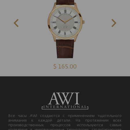
$ 165.00
Все часы AWI создаются с применением тщательного
внимания к каждой детали. На протяжении всех
производственных процессов используются самые
надежные и инновационные технологии, гарантирующие