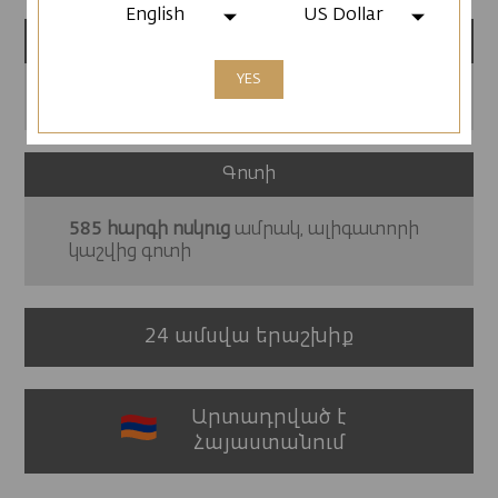
English
US Dollar
Հատկություններ
YES
Հատուկ փայտյա նվերի տուփ
Գոտի
585 հարգի ոսկուց
ամրակ, ալիգատորի
կաշվից գոտի
24 ամսվա երաշխիք
Արտադրված է
Հայաստանում