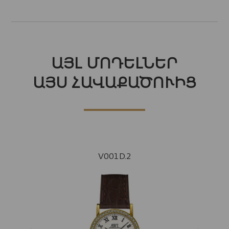
ԱՅԼ ՄՈԴԵԼՆԵՐ
ԱՅՍ ՀԱՎԱՔԱԾՈՒԻՑ
V001D.2