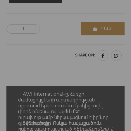
-
+
ԳՆԵԼ
SHARE ON:
AWI International-ը, ձեռքի
ժամացույցների արտադրության
ոլորտում երկու տասնամյակից ավել
փորձ ունենալով, այժմ մեծ
ուրախությամբ ներկայացնում է իր նոր
գլուխգործոցը՝
585 հարգի
Ոսկյա հավաքածուն
։
ոսկուց
պատրաստված
հենամարմնով
,
կափարի