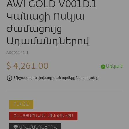
AWI GOLD V001D.1
Կանացի Ոսկյա
Ժամացույց
Ադամանդներով
A0001141-1
$ 4,261.00
Առկա է
Միջազգային փոխադրման արժեքը ներառված չէ
ՈՍԿՅԱ
ՇՎԵՅՑԱՐԱԿԱՆ ՄԵԽԱՆԻԶՄ
ԱԴԱՄԱՆԴՆԵՐՈՎ