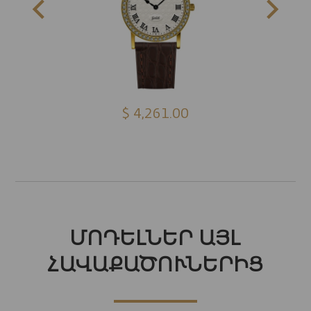
$ 4,261.00
ՄՈԴԵԼՆԵՐ ԱՅԼ
ՀԱՎԱՔԱԾՈՒՆԵՐԻՑ