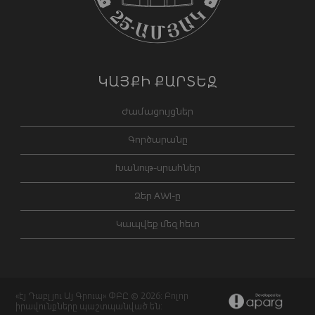
ԿԱՅՔԻ ՔԱՐՏԵԶ
Ժամացույցներ
Գործարանը
Խանութ-սրահներ
Ձեր AWI-ը
Կապվեք մեզ հետ
«Էյ Դաբլյու Այ Գրուպ» ՓԲԸ © 2026: Բոլոր
իրավունքները պաշտպանված են: