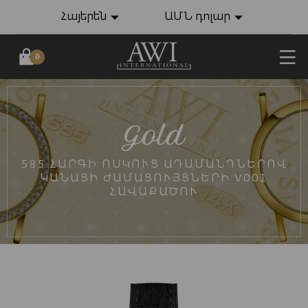
Հայերեն
ԱՄՆ դոլար
0
585 ՀԱՐԳԻ ՈՍԿՈՒՑ ԱԴԱՄԱՆԴՆԵՐՈՎ
ԿԱՆԱՑԻ ԺԱՄԱՑՈՒՅՑՆԵՐԻ V001
ՀԱՎԱՔԱԾՈՒ