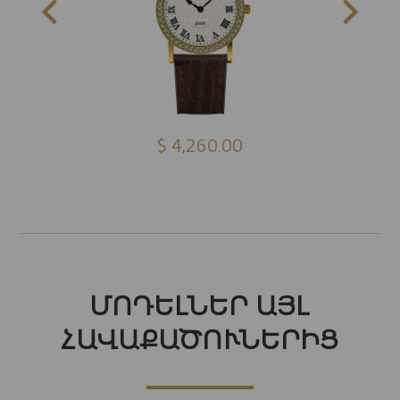
$ 4,260.00
ՄՈԴԵԼՆԵՐ ԱՅԼ
ՀԱՎԱՔԱԾՈՒՆԵՐԻՑ