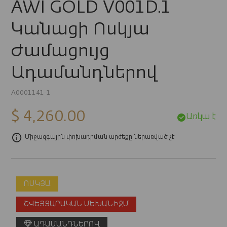
AWI GOLD V001D.1
Կանացի Ոսկյա
Ժամացույց
Ադամանդներով
A0001141-1
$ 4,260.00
Առկա է
Միջազգային փոխադրման արժեքը ներառված չէ
ՈՍԿՅԱ
ՇՎԵՅՑԱՐԱԿԱՆ ՄԵԽԱՆԻԶՄ
ԱԴԱՄԱՆԴՆԵՐՈՎ