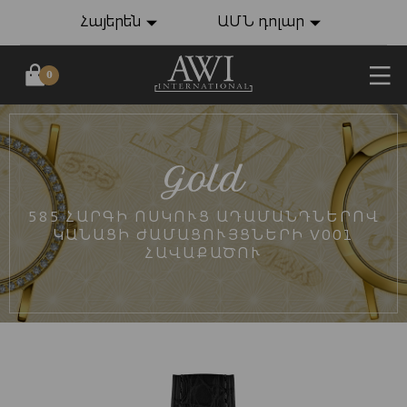
Հայերեն
ԱՄՆ դոլար
0
585 ՀԱՐԳԻ ՈՍԿՈՒՑ ԱԴԱՄԱՆԴՆԵՐՈՎ
ԿԱՆԱՑԻ ԺԱՄԱՑՈՒՅՑՆԵՐԻ V001
ՀԱՎԱՔԱԾՈՒ