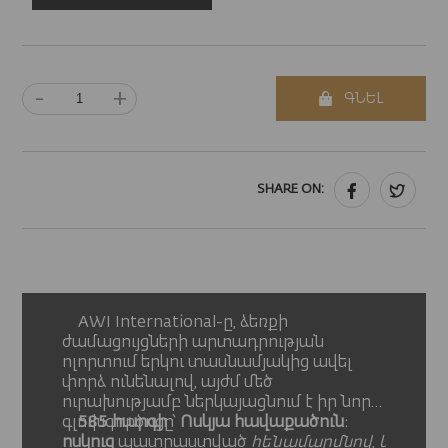
-
+
ԳՆԵԼ
SHARE ON:
AWI International-ը, ձեռքի
ժամացույցների արտադրության
ոլորտում երկու տասնամյակից ավել
փորձ ունենալով, այժմ մեծ
ուրախությամբ ներկայացնում է իր նոր
գլուխգործոցը՝
585 հարգի
Ոսկյա հավաքածուն
։
ոսկուց
պատրաստված
հենամարմնով
,
կափարի