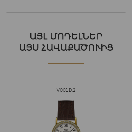
ԱՅԼ ՄՈԴԵԼՆԵՐ
ԱՅՍ ՀԱՎԱՔԱԾՈՒԻՑ
V001D.2