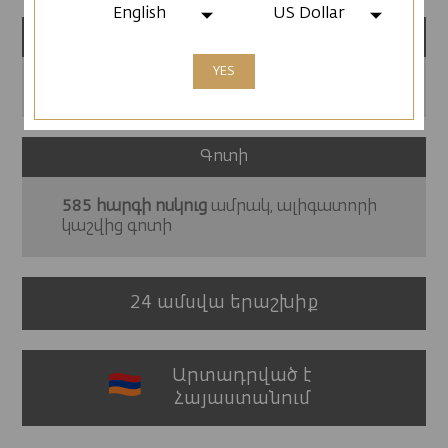
English
US Dollar
Հատկություններ
YES
Հատուկ փայտյա նվերի տուփ
Գոտի
585 հարգի ոսկուց
ամրակ, ալիգատորի
կաշվից գոտի
24 ամսվա երաշխիք
Արտադրված է
Հայաստանում