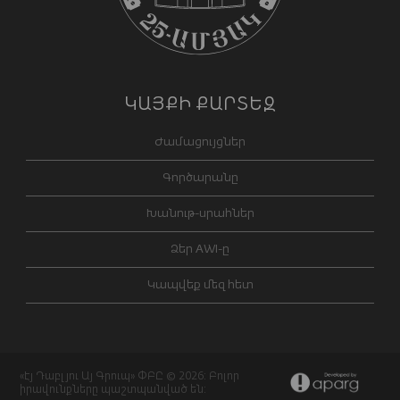
ԿԱՅՔԻ ՔԱՐՏԵԶ
Ժամացույցներ
Գործարանը
Խանութ-սրահներ
Ձեր AWI-ը
Կապվեք մեզ հետ
«Էյ Դաբլյու Այ Գրուպ» ՓԲԸ © 2026: Բոլոր
իրավունքները պաշտպանված են: