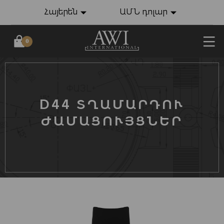
Հայերեն
ԱՄՆ դոլար
0
D44 ՏՂԱՄԱՐԴՈՒ
ԺԱՄԱՑՈՒՅՑՆԵՐ