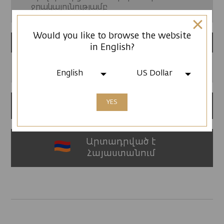
ջրակայունությամբ
Would you like to browse the website
Գոտի
in English?
Սիլիկոնե գոտի
English
US Dollar
YES
12 ամսվա երաշխիք
Արտադրված է
Հայաստանում