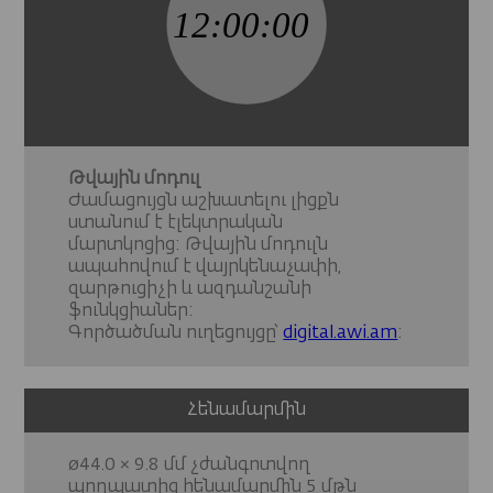
Թվային մոդուլ
Ժամացույցն աշխատելու լիցքն
ստանում է էլեկտրական
մարտկոցից: Թվային մոդուլն
ապահովում է վայրկենաչափի,
զարթուցիչի և ազդանշանի
ֆունկցիաներ:
Գործածման ուղեցույցը՝
digital.awi.am
:
Հենամարմին
ø44.0 × 9.8 մմ չժանգոտվող
պողպատից հենամարմին 5 մթն