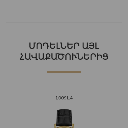
ՄՈԴԵԼՆԵՐ ԱՅԼ
ՀԱՎԱՔԱԾՈՒՆԵՐԻՑ
1009L.4