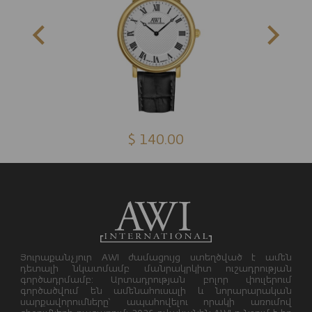
$ 140.00
Յուրաքանչյուր AWI ժամացույց ստեղծված է ամեն
դետալի նկատմամբ մանրակրկիտ ուշադրության
գործադրմամբ: Արտադրության բոլոր փուլերում
գործածվում են ամենահուսալի և նորարարական
սարքավորումները՝ ապահովելու որակի առումով