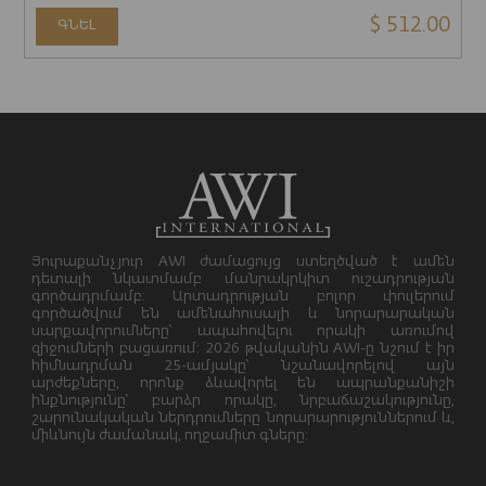
$ 512.00
ԳՆԵԼ
Յուրաքանչյուր AWI ժամացույց ստեղծված է ամեն
դետալի նկատմամբ մանրակրկիտ ուշադրության
գործադրմամբ: Արտադրության բոլոր փուլերում
գործածվում են ամենահուսալի և նորարարական
սարքավորումները՝ ապահովելու որակի առումով
զիջումների բացառում: 2026 թվականին AWI-ը նշում է իր
հիմնադրման 25-ամյակը՝ նշանավորելով այն
արժեքները, որոնք ձևավորել են ապրանքանիշի
ինքնությունը՝ բարձր որակը, նրբաճաշակությունը,
շարունակական ներդրումները նորարարություններում և,
միևնույն ժամանակ, ողջամիտ գները: