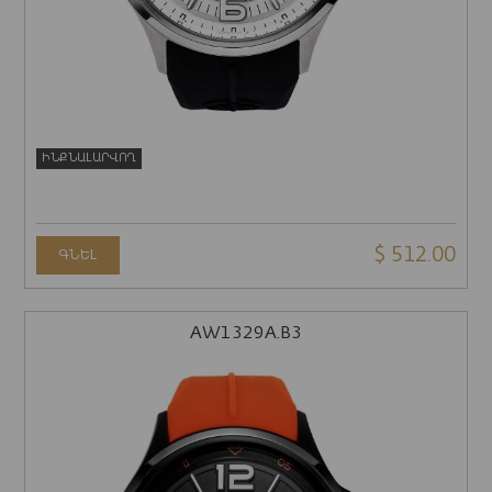
ԻՆՔՆԱԼԱՐՎՈՂ
$ 512.00
ԳՆԵԼ
AW1329A.B3