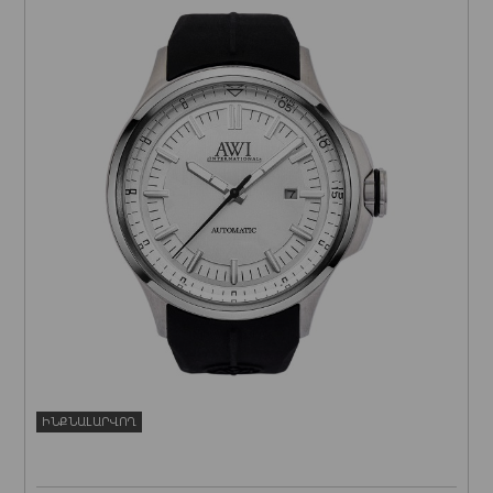
ԻՆՔՆԱԼԱՐՎՈՂ