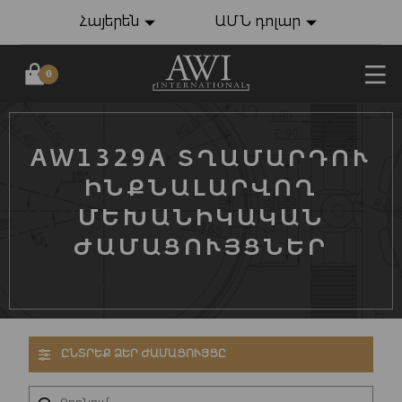
Հայերեն
ԱՄՆ դոլար
0
AW1329A ՏՂԱՄԱՐԴՈՒ
ԻՆՔՆԱԼԱՐՎՈՂ
ՄԵԽԱՆԻԿԱԿԱՆ
ԺԱՄԱՑՈՒՅՑՆԵՐ
ԸՆՏՐԵՔ ՁԵՐ ԺԱՄԱՑՈՒՅՑԸ