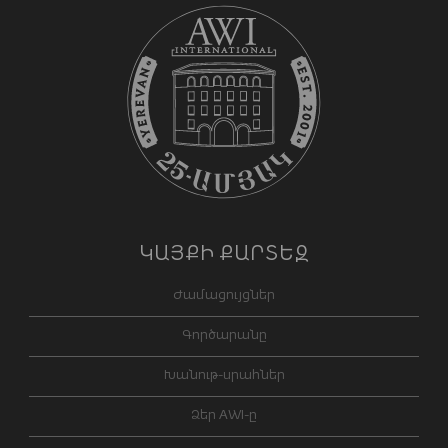
ԿԱՅՔԻ ՔԱՐՏԵԶ
Ժամացույցներ
Գործարանը
Խանութ-սրահներ
Ձեր AWI-ը