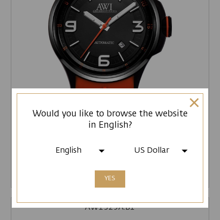
Would you like to browse the website
in English?
ԻՆՔՆԱԼԱՐՎՈՂ
English
US Dollar
$ 569.00
ԳՆԵԼ
YES
AW1329A.B1