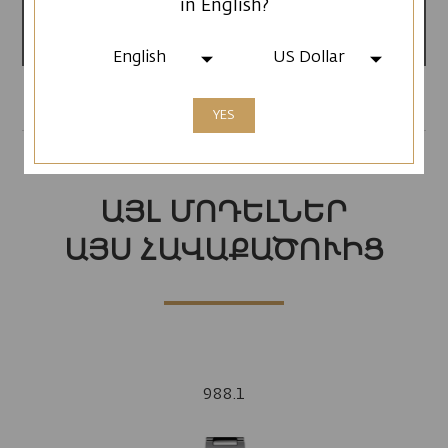
in English?
Արտադրված է
Հայաստանում
English
US Dollar
YES
ԱՅԼ ՄՈԴԵԼՆԵՐ
ԱՅՍ ՀԱՎԱՔԱԾՈՒԻՑ
988.1