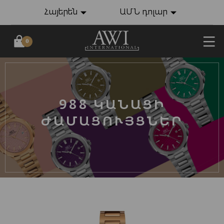
Հայերեն
ԱՄՆ դոլար
0
988 ԿԱՆԱՑԻ
ԺԱՄԱՑՈՒՅՑՆԵՐ