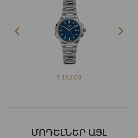
$ 182.00
ՄՈԴԵԼՆԵՐ ԱՅԼ