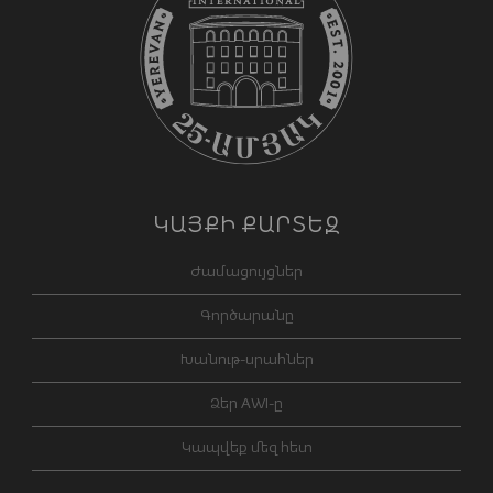
ԿԱՅՔԻ ՔԱՐՏԵԶ
Ժամացույցներ
Գործարանը
Խանութ-սրահներ
Ձեր AWI-ը
Կապվեք մեզ հետ