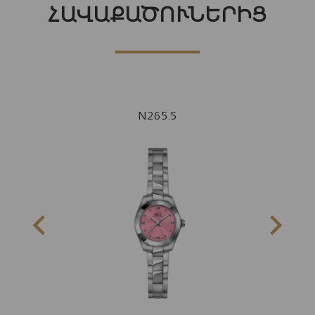
ՀԱՎԱՔԱԾՈՒՆԵՐԻՑ
N265.5