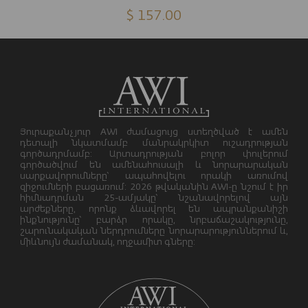
$ 157.00
Յուրաքանչյուր AWI ժամացույց ստեղծված է ամեն
դետալի նկատմամբ մանրակրկիտ ուշադրության
գործադրմամբ: Արտադրության բոլոր փուլերում
գործածվում են ամենահուսալի և նորարարական
սարքավորումները՝ ապահովելու որակի առումով
զիջումների բացառում: 2026 թվականին AWI-ը նշում է իր
հիմնադրման 25-ամյակը՝ նշանավորելով այն
արժեքները, որոնք ձևավորել են ապրանքանիշի
ինքնությունը՝ բարձր որակը, նրբաճաշակությունը,
շարունակական ներդրումները նորարարություններում և,
միևնույն ժամանակ, ողջամիտ գները: