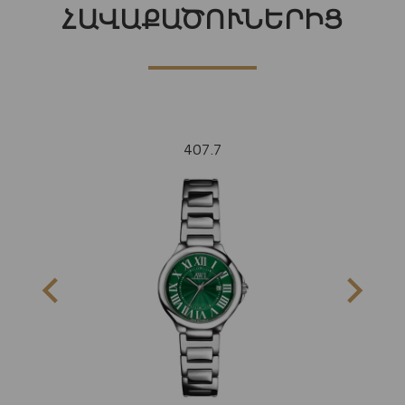
ՀԱՎԱՔԱԾՈՒՆԵՐԻՑ
407.7