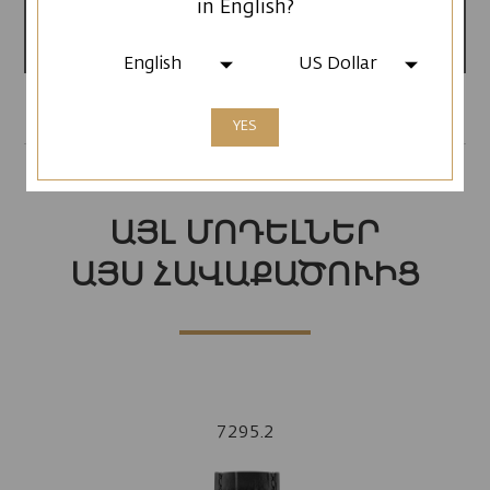
in English?
Արտադրված է
Հայաստանում
English
US Dollar
YES
ԱՅԼ ՄՈԴԵԼՆԵՐ
ԱՅՍ ՀԱՎԱՔԱԾՈՒԻՑ
7295.2