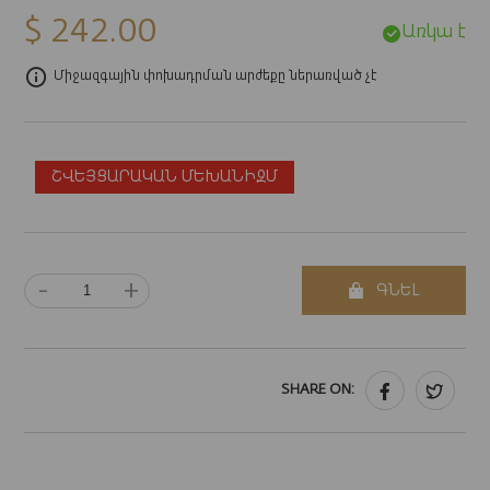
$ 242.00
Առկա է
Միջազգային փոխադրման արժեքը ներառված չէ
ՇՎԵՅՑԱՐԱԿԱՆ ՄԵԽԱՆԻԶՄ
-
+
ԳՆԵԼ
SHARE ON: