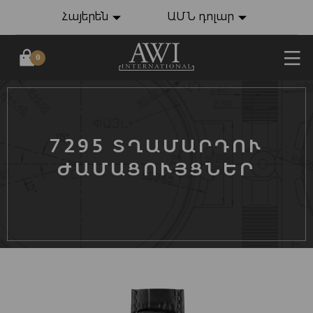
Հայերեն
ԱՄՆ դոլար
0
7295 ՏՂԱՄԱՐԴՈՒ
ԺԱՄԱՑՈՒՅՑՆԵՐ