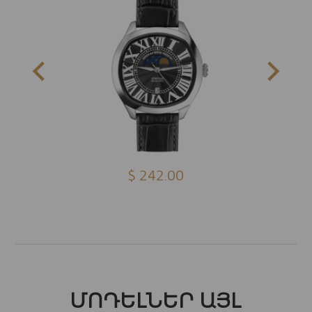
$ 242.00
ՄՈԴԵԼՆԵՐ ԱՅԼ