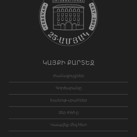
ԿԱՅՔԻ ՔԱՐՏԵԶ
Ժամացույցներ
Գործարանը
Խանութ-սրահներ
Ձեր AWI-ը
Կապվեք մեզ հետ