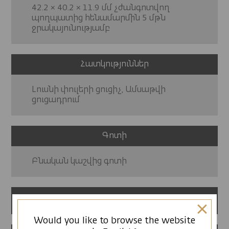
42.2 × 40.2 × 11.9 մմ չժանգոտվող
պողպատից հենամարմին 5 մթն
ջրակայունությամբ
Հատկություններ
Լուսնի փուլերի ցուցիչ, Ամսաթվի
ցուցադրում
Գոտի
Բնական կաշվից գոտի
12 ամսվա երաշխիք
Would you like to browse the website