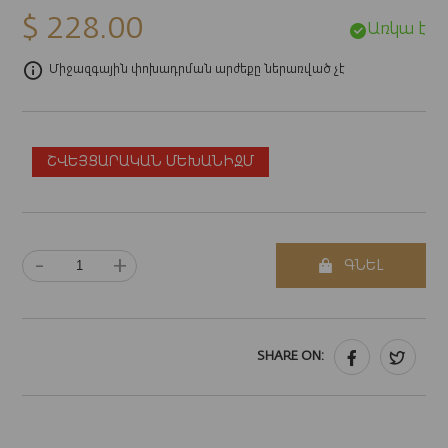
$ 228.00
Առկա է
Միջազգային փոխադրման արժեքը ներառված չէ
ՇՎԵՅՑԱՐԱԿԱՆ ՄԵԽԱՆԻԶՄ
-
+
ԳՆԵԼ
SHARE ON: