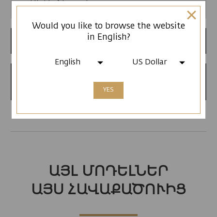
Սիլիկոնե գոտի
Would you like to browse the website
in English?
12 ամսվա երաշխիք
English
US Dollar
Արտադրված է
Հայաստանում
YES
ԱՅԼ ՄՈԴԵԼՆԵՐ
ԱՅՍ ՀԱՎԱՔԱԾՈՒԻՑ