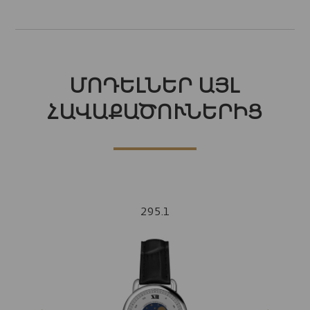
ՄՈԴԵԼՆԵՐ ԱՅԼ
ՀԱՎԱՔԱԾՈՒՆԵՐԻՑ
295.1