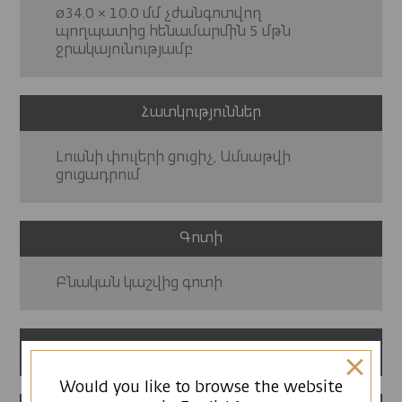
ø34.0 × 10.0 մմ չժանգոտվող
պողպատից հենամարմին 5 մթն
ջրակայունությամբ
Հատկություններ
Լուսնի փուլերի ցուցիչ, Ամսաթվի
ցուցադրում
Գոտի
Բնական կաշվից գոտի
12 ամսվա երաշխիք
Would you like to browse the website