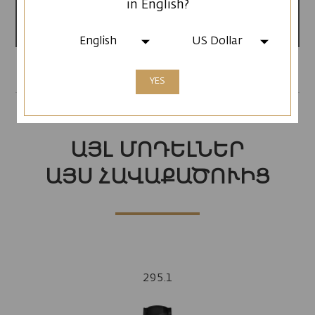
in English?
Արտադրված է
Հայաստանում
English
US Dollar
YES
ԱՅԼ ՄՈԴԵԼՆԵՐ
ԱՅՍ ՀԱՎԱՔԱԾՈՒԻՑ
295.1