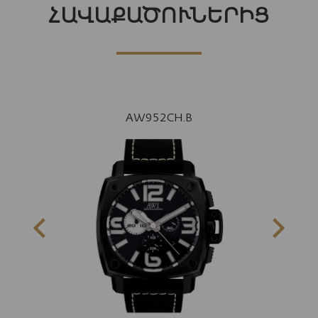
ՀԱՎԱՔԱԾՈՒՆԵՐԻՑ
AW952CH.B