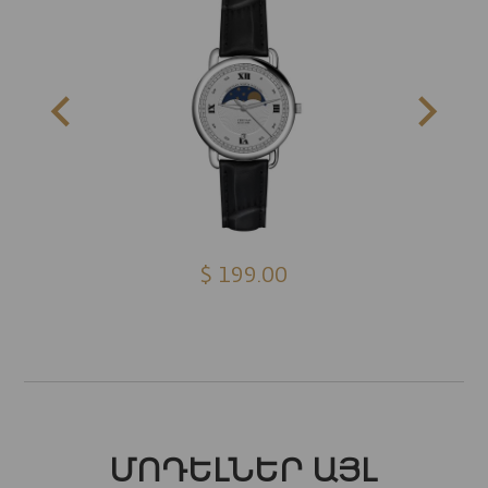
$ 199.00
ՄՈԴԵԼՆԵՐ ԱՅԼ