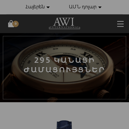
Հայերեն
ԱՄՆ դոլար
0
295 ԿԱՆԱՑԻ
ԺԱՄԱՑՈՒՅՑՆԵՐ