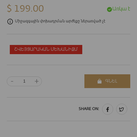
$ 199.00
Առկա է
Միջազգային փոխադրման արժեքը ներառված չէ
ՇՎԵՅՑԱՐԱԿԱՆ ՄԵԽԱՆԻԶՄ
-
+
ԳՆԵԼ
SHARE ON: