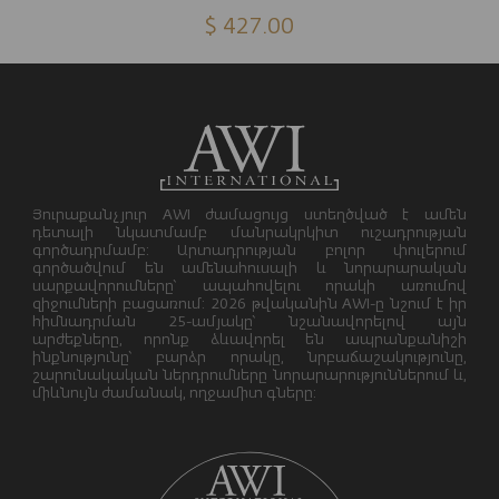
$ 427.00
Յուրաքանչյուր AWI ժամացույց ստեղծված է ամեն
դետալի նկատմամբ մանրակրկիտ ուշադրության
գործադրմամբ: Արտադրության բոլոր փուլերում
գործածվում են ամենահուսալի և նորարարական
սարքավորումները՝ ապահովելու որակի առումով
զիջումների բացառում: 2026 թվականին AWI-ը նշում է իր
հիմնադրման 25-ամյակը՝ նշանավորելով այն
արժեքները, որոնք ձևավորել են ապրանքանիշի
ինքնությունը՝ բարձր որակը, նրբաճաշակությունը,
շարունակական ներդրումները նորարարություններում և,
միևնույն ժամանակ, ողջամիտ գները: