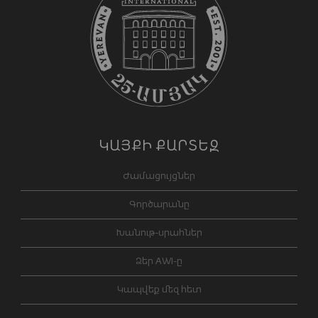
ԿԱՅՔԻ ՔԱՐՏԵԶ
Ժամացույցներ
Գործարանը
Խանութ-սրահներ
Ձեր AWI-ը
Կապվեք մեզ հետ