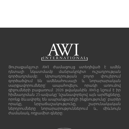
Յուրաքանչյուր AWI ժամացույց ստեղծված է ամեն
դետալի նկատմամբ մանրակրկիտ ուշադրության
գործադրմամբ: Արտադրության բոլոր փուլերում
գործածվում են ամենահուսալի և նորարարական
սարքավորումները՝ ապահովելու որակի առումով
զիջումների բացառում: 2026 թվականին AWI-ը նշում է իր
հիմնադրման 25-ամյակը՝ նշանավորելով այն արժեքները,
որոնք ձևավորել են ապրանքանիշի ինքնությունը՝ բարձր
որակը, նրբաճաշակությունը, շարունակական
ներդրումները նորարարություններում և, միևնույն
ժամանակ, ողջամիտ գները: