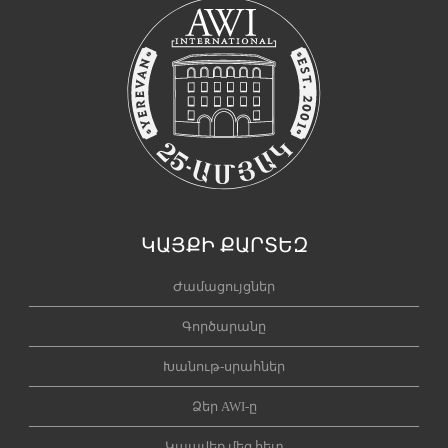
ԿԱՅՔԻ ՔԱՐՏԵԶ
Ժամացույցներ
Գործարանը
Խանութ-սրահներ
Ձեր AWI-ը
Կապվեք մեզ հետ