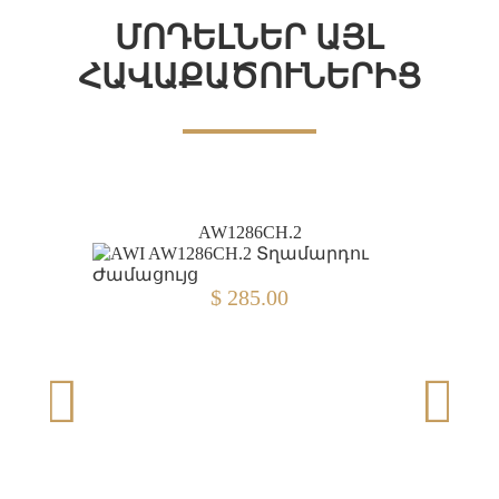
ՄՈԴԵԼՆԵՐ ԱՅԼ
ՀԱՎԱՔԱԾՈՒՆԵՐԻՑ
AW1286CH.2
$ 285.00