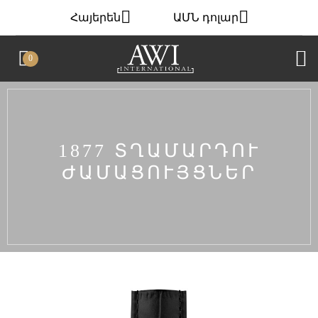
Հայերեն
ԱՄՆ դոլար
0
1877 ՏՂԱՄԱՐԴՈՒ
ԺԱՄԱՑՈՒՅՑՆԵՐ