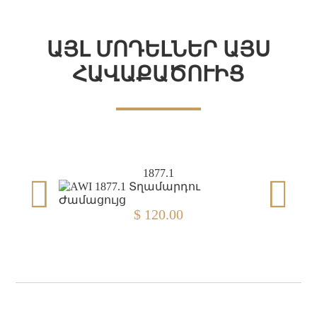
ԱՅԼ ՄՈԴԵԼՆԵՐ ԱՅՍ
ՀԱՎԱՔԱԾՈՒԻՑ
1877.1
$ 120.00