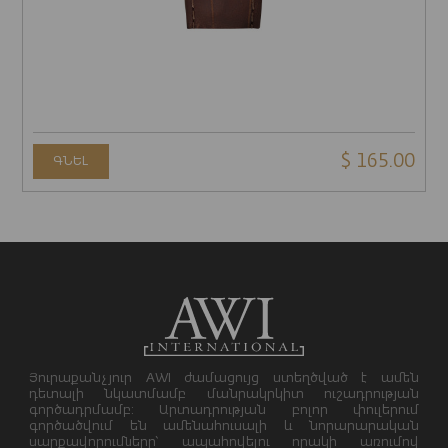
$ 165.00
ԳՆԵԼ
Յուրաքանչյուր AWI ժամացույց ստեղծված է ամեն
դետալի նկատմամբ մանրակրկիտ ուշադրության
գործադրմամբ: Արտադրության բոլոր փուլերում
գործածվում են ամենահուսալի և նորարարական
սարքավորումները՝ ապահովելու որակի առումով