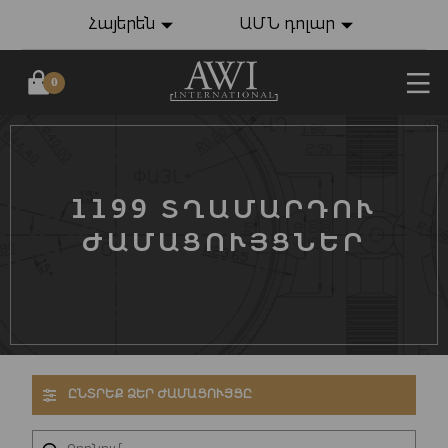
Հայերեն
ԱՄՆ դոլար
0
1199 ՏՂԱՄԱՐԴՈՒ
ԺԱՄԱՑՈՒՅՑՆԵՐ
ԸՆՏՐԵՔ ՁԵՐ ԺԱՄԱՑՈՒՅՑԸ