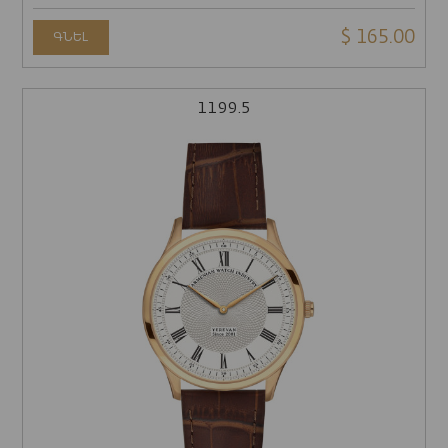
$ 165.00
ԳՆԵԼ
1199.5