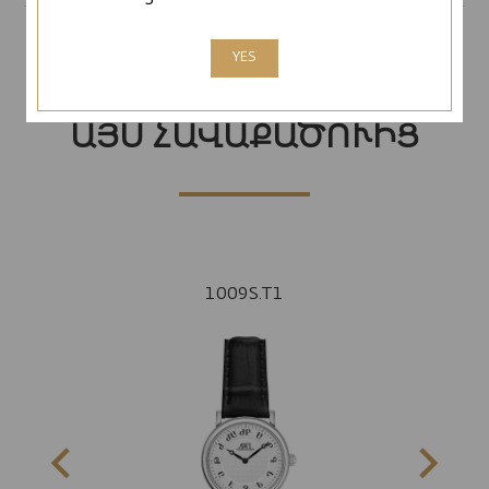
YES
ԱՅԼ ՄՈԴԵԼՆԵՐ
ԱՅՍ ՀԱՎԱՔԱԾՈՒԻՑ
1009S.T1