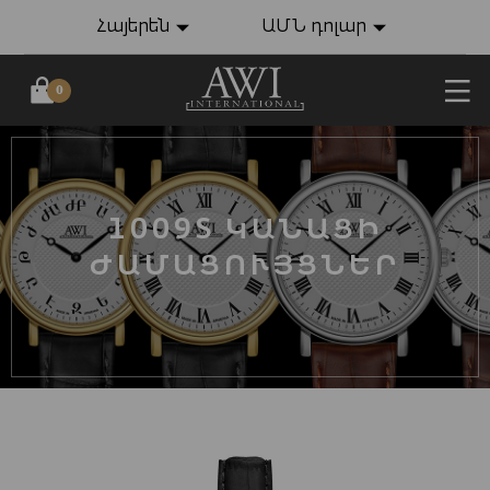
Հայերեն
ԱՄՆ դոլար
0
1009S ԿԱՆԱՑԻ
ԺԱՄԱՑՈՒՅՑՆԵՐ