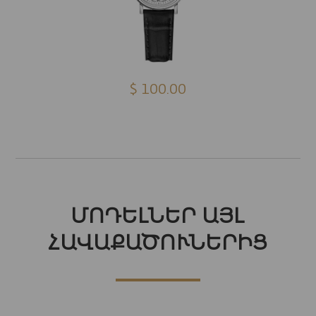
$ 100.00
ՄՈԴԵԼՆԵՐ ԱՅԼ
ՀԱՎԱՔԱԾՈՒՆԵՐԻՑ