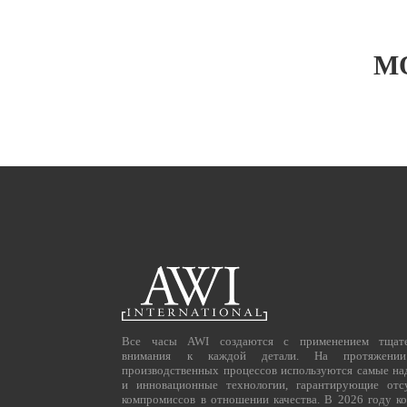
М
Все часы AWI создаются с применением тщате
внимания к каждой детали. На протяжени
производственных процессов используются самые н
и инновационные технологии, гарантирующие отс
компромиссов в отношении качества. В 2026 году к